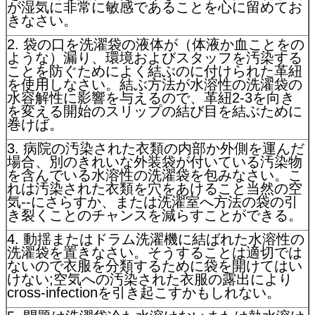
が湿気に非常に敏感であることを心に留めてお
きなさい。
2. 袋の口を洗濯袋の液体が（体液か血ことをの
ような）漏り、環境およびスタッフを汚染する
ことを防ぐためによく結ぶのに付けられた革紐
を使用しなさい。結ぶ方法が水溶性の洗濯袋の
水容解性に影響を与えるので、革紐2-3を向き
を変える開始のスリップの結び目を結ぶために
巻けば。
3. 病院の汚染された衣類の内部か外側を運んだ
場合、別のきれいな外装袋が付いている汚染物
を含んでいる水溶性の洗濯袋を包みなさい。こ
れは汚染された衣類を穴をあけること当然の空
気--にさらすか、または洗濯室へ方法の袋の引
き裂くことのチャンスを減らすことができる。
4. 動揺またはドラム洗濯機に結ばれた水溶性の
洗濯袋を置きなさい。そうすることは適切では
ないので衣服を分類するために袋を開けてはい
けない;空気への汚染された衣服の露出により
cross-infectionを引き起こすかもしれない。