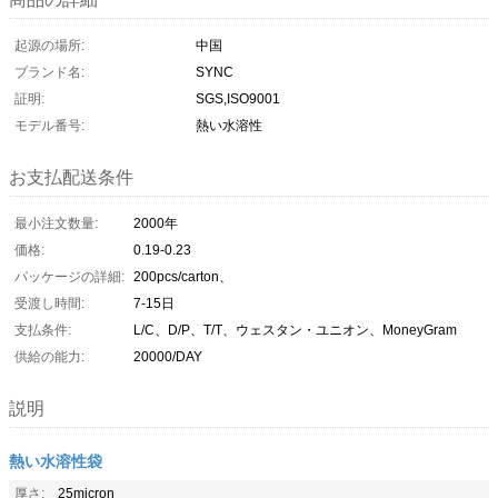
起源の場所:
中国
ブランド名:
SYNC
証明:
SGS,ISO9001
モデル番号:
熱い水溶性
お支払配送条件
最小注文数量:
2000年
価格:
0.19-0.23
パッケージの詳細:
200pcs/carton、
受渡し時間:
7-15日
支払条件:
L/C、D/P、T/T、ウェスタン・ユニオン、MoneyGram
供給の能力:
20000/DAY
説明
熱い水溶性袋
厚さ:
25micron