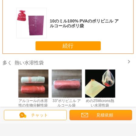
10のミル100% PVAのポリビニル ア
ルコールのポリ袋
続行
熱い水溶性袋
多く
ル アルコ
25micポリビニル
100%分解の23"
20μMの洗濯のた
660mmの
い水溶性
アルコールの水溶
33"ポリビニル ア
めの25Microns熱
dissolva
袋
性の生物分解性袋
ルコール袋
い水溶性袋
チャット
見積依頼
言語を変えて下さい
Japanese