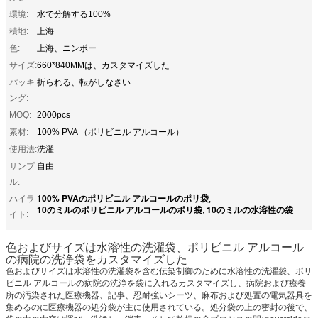
環境:
水で分解する100%
積地:
上海
色:
上海、ニンポー
サイズ:
660*840MMは、カスタマイズした
パッキ
折られる、転がしなさい
ング:
MOQ:
2000pcs
素材:
100% PVA （ポリビニル アルコール）
使用法:
洗濯
サンプ
自由
ル:
100% PVAのポリビニル アルコールのポリ袋
ハイラ
,
10のミルのポリビニル アルコールのポリ袋
10のミルの水溶性の袋
,
イト:
色およびサイズは水溶性の洗濯袋、ポリビニル アルコール
の病院の洗浄袋をカスタマイズした
色およびサイズは水溶性の洗濯袋を含む伝染制御のために水溶性の洗濯袋、ポリ
ビニル アルコールの病院の洗浄を袋に入れるカスタマイズし、病院および療養
所の汚染された医療機器、記事、忍耐強いシーツ、麻布および処置の電気器具を
集めるのに医療機器の処分袋が主に使用されている。処分袋の上の密封の後で、