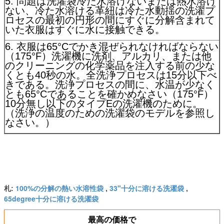
5. 問題は洗濯袋冷た水溶けないまたは熱水溶け
ない、冷た水溶ける革紐は冷た水動揺の洗濯プ
ロセスの最初の円形の間にすぐに分解含まれて
いた衣服はすぐに水に接触できる。
6. 衣服は65°Cでかき混ぜられなければならない
（175°F）洗濯機に洗剤、アルカリ、または他
のクリーニングの化学薬品を注入する前の少な
くとも40秒の水。全洗浄プロセスは15分以下べ
きである。洗浄プロセスの間に、水温が少なく
とも65°Cであることを確かめなさい（175°F）
10分無し以下のタイプEの洗濯機のために。
（洗浄の温度のための洗濯袋のモデルを参照し
なさい。）
100%の分解の熱い水溶性袋
33"十分に溶ける洗濯袋
札:
,
,
65degree十分に溶ける洗濯袋
最高の価格で