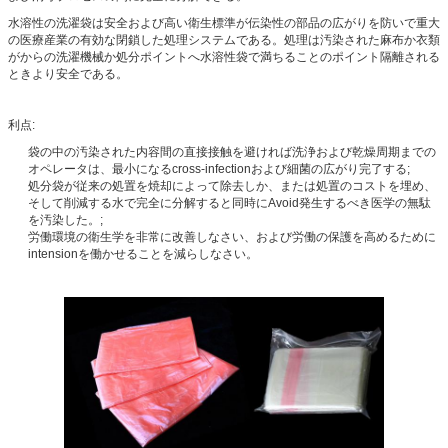
水溶性の洗濯袋は安全および高い衛生標準が伝染性の部品の広がりを防いで重大
の医療産業の有効な閉鎖した処理システムである。処理は汚染された麻布か衣類
がからの洗濯機械か処分ポイントへ水溶性袋で満ちることのポイント隔離される
ときより安全である。
利点:
袋の中の汚染された内容間の直接接触を避ければ洗浄および乾燥周期までの
オペレータは、最小になるcross-infectionおよび細菌の広がり完了する;
処分袋が従来の処置を焼却によって除去しか、または処置のコストを埋め、
そして削減する水で完全に分解すると同時にAvoid発生するべき医学の無駄
を汚染した。;
労働環境の衛生学を非常に改善しなさい、および労働の保護を高めるために
intensionを働かせることを減らしなさい。