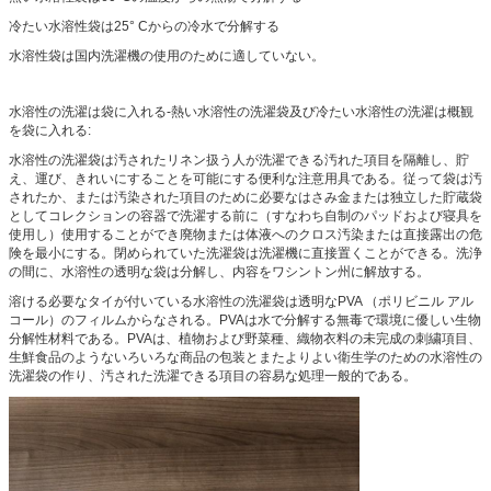
冷たい水溶性袋は25° Cからの冷水で分解する
水溶性袋は国内洗濯機の使用のために適していない。
水溶性の洗濯は袋に入れる-熱い水溶性の洗濯袋及び冷たい水溶性の洗濯は概観
を袋に入れる:
水溶性の洗濯袋は汚されたリネン扱う人が洗濯できる汚れた項目を隔離し、貯
え、運び、きれいにすることを可能にする便利な注意用具である。従って袋は汚
されたか、または汚染された項目のために必要なはさみ金または独立した貯蔵袋
としてコレクションの容器で洗濯する前に（すなわち自制のパッドおよび寝具を
使用し）使用することができ廃物または体液へのクロス汚染または直接露出の危
険を最小にする。閉められていた洗濯袋は洗濯機に直接置くことができる。洗浄
の間に、水溶性の透明な袋は分解し、内容をワシントン州に解放する。
溶ける必要なタイが付いている水溶性の洗濯袋は透明なPVA （ポリビニル アル
コール）のフィルムからなされる。PVAは水で分解する無毒で環境に優しい生物
分解性材料である。PVAは、植物および野菜種、織物衣料の未完成の刺繍項目、
生鮮食品のようないろいろな商品の包装とまたよりよい衛生学のための水溶性の
洗濯袋の作り、汚された洗濯できる項目の容易な処理一般的である。