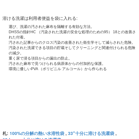
溶ける洗濯は利用者便益を袋に入れる:
運び、洗濯の汚された麻布を隔離する有効な方法。
DHSSの指針HC （汚染された洗濯の安全な処理のための95） 18との改善さ
れた付着。
汚された記事からのクロス汚染の改善された衛生学そして減らされた危険。
汚染された洗濯できる項目の貯蔵そしてクリーニングと関連付けられる危険
の減少。
重く尿で浸る項目からの漏出の防止。
汚された麻布で見つけられる病原体からの付加的な保護。
環境に優しいPVA （ポリビニル アルコール）から作られる
100%の分解の熱い水溶性袋
33"十分に溶ける洗濯袋
札:
,
,