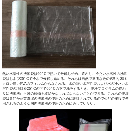
熱い水溶性の洗濯袋は60° Cで熱いで分解し始め、終わり、冷たい水溶性の洗濯
袋はおよび25° Cで冷水で分解し始める。それらは自然で透明な色の透明な25ミ
クロン厚いPVAのフィルムからなされる。水の熱い水溶性袋および水の冷たい水
溶性袋の項目を25° Cの下で60° Cの下で洗浄するとき、洗浄プログラムの終わ
りに洗濯機から袋の残物を取除かなければならないことができる。これらの洗濯
袋は専門か商業洗濯の洗濯機の使用のために設計されているので心配の施設で使
用されるのような国内洗濯機の使用のために適していない。