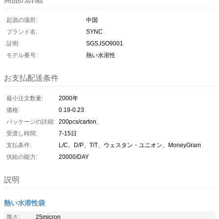
起源の場所:
中国
ブランド名:
SYNC
証明:
SGS,ISO9001
モデル番号:
熱い水溶性
お支払配送条件
最小注文数量:
2000年
価格:
0.19-0.23
パッケージの詳細:
200pcs/carton、
受渡し時間:
7-15日
支払条件:
L/C、D/P、T/T、ウェスタン・ユニオン、MoneyGram
供給の能力:
20000/DAY
説明
熱い水溶性袋
厚さ:
25micron