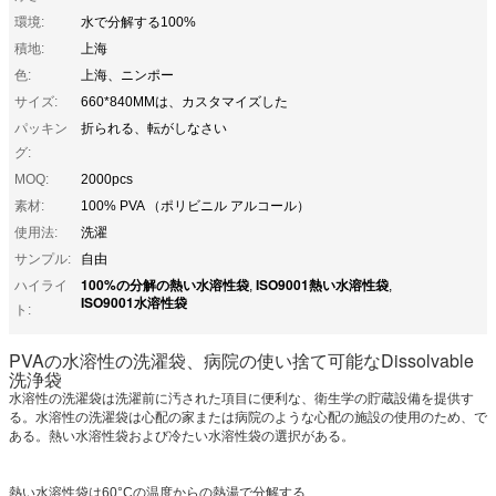
環境:
水で分解する100%
積地:
上海
色:
上海、ニンポー
サイズ:
660*840MMは、カスタマイズした
パッキン
折られる、転がしなさい
グ:
MOQ:
2000pcs
素材:
100% PVA （ポリビニル アルコール）
使用法:
洗濯
サンプル:
自由
100%の分解の熱い水溶性袋
ISO9001熱い水溶性袋
ハイライ
,
,
ISO9001水溶性袋
ト:
PVAの水溶性の洗濯袋、病院の使い捨て可能なDissolvable
洗浄袋
水溶性の洗濯袋は洗濯前に汚された項目に便利な、衛生学の貯蔵設備を提供す
る。水溶性の洗濯袋は心配の家または病院のような心配の施設の使用のため、で
ある。熱い水溶性袋および冷たい水溶性袋の選択がある。
熱い水溶性袋は60°Cの温度からの熱湯で分解する