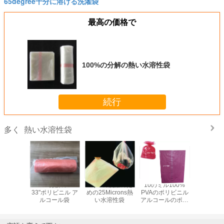
65degree十分に溶ける洗濯袋
最高の価格で
100%の分解の熱い水溶性袋
続行
熱い水溶性袋
多く
ポリビニル
100%分解の23"
20μMの洗濯のた
10のミル100%
660mmの
ルの水溶
33"ポリビニル ア
めの25Microns熱
PVAのポリビニル
dissolva
分解性袋
ルコール袋
い水溶性袋
アルコールのポリ
袋