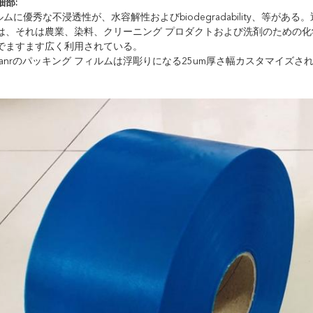
部:
ルムに優秀な不浸透性が、水容解性およびbiodegradability、等
は、それは農業、染料、クリーニング プロダクトおよび洗剤のための
でますます広く利用されている。
eanrのパッキング フィルムは浮彫りになる25um厚さ幅カスタマイズさ