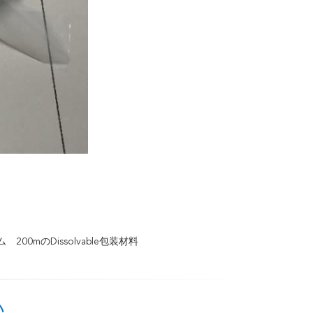
ム
200mのdissolvable包装材料
い