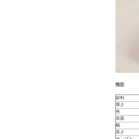
指定:
材料
厚さ
色
表面
幅
長さ