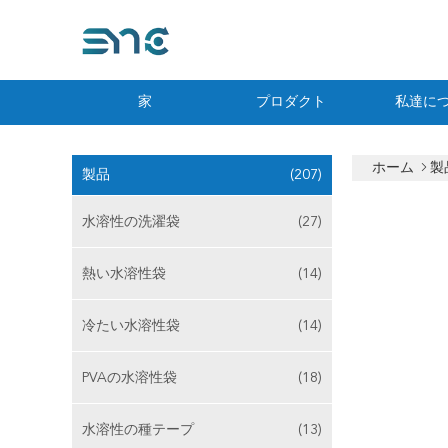
家
プロダクト
私達に
ホーム
製
製品
(207)
水溶性の洗濯袋
(27)
熱い水溶性袋
(14)
冷たい水溶性袋
(14)
PVAの水溶性袋
(18)
水溶性の種テープ
(13)