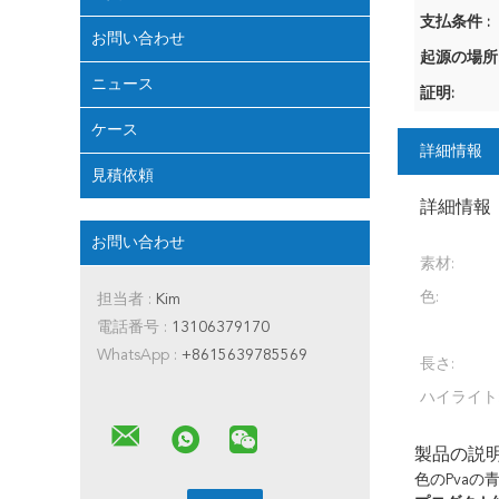
支払条件 :
お問い合わせ
起源の場所
ニュース
証明:
ケース
詳細情報
見積依頼
詳細情報
お問い合わせ
素材:
色:
担当者 :
Kim
電話番号 :
13106379170
WhatsApp :
+8615639785569
長さ:
ハイライト
製品の説
色のPva