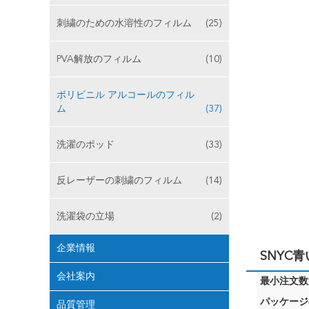
刺繍のための水溶性のフィルム
(25)
PVA解放のフィルム
(10)
ポリビニル アルコールのフィル
ム
(37)
洗濯のポッド
(33)
反レーザーの刺繍のフィルム
(14)
洗濯袋の立場
(2)
企業情報
SNYC青
会社案内
最小注文数量
パッケージ
品質管理