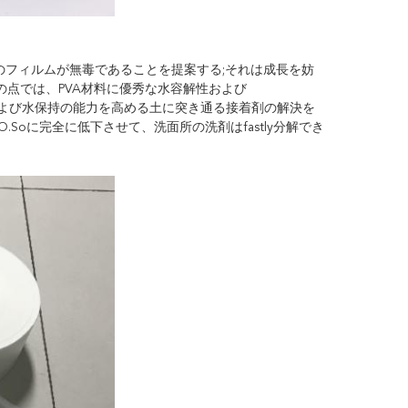
Aのフィルムが無毒であることを提案する;それは成長を妨
点では、PVA材料に優秀な水容解性および
透磁率および水保持の能力を高める土に突き通る接着剤の解決を
oに完全に低下させて、洗面所の洗剤はfastly分解でき