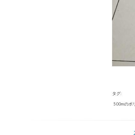
タグ:
500mの