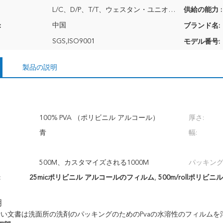
L/C、D/P、T/T、ウェスタン・ユニオン、MoneyGram
供給の能力 :
中国
:
ブランド名:
SGS,ISO9001
モデル番号:
製品の説明
100% PVA （ポリビニル アルコール）
厚さ:
青
幅:
500M、カスタマイズされる1000M
パッキング
:
25micポリビニル アルコールのフィルム
,
500m/rollポリ
明
の青い文書は洗面所の洗剤のパッキングのためのPvaの水溶性のフィルムを