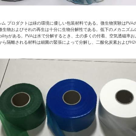
ィルム プロダクトは緑の環境に優しい包装材料である。微生物実験はPV
微生物およびそれの再生は十分に生物分解性である。低下のメカニズムの
radabilityがある。PVAは水で分解するとき、土の多くの付着、空気
から隔離される材料は細菌の緊張によって分解し、二酸化炭素およびH2O.S