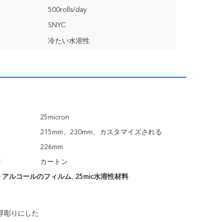
500rolls/day
SNYC
冷たい水溶性
25micron
215mm、230mm、カスタマイズされる
226mm
:
カートン
ビニル アルコールのフィルム
,
25mic水溶性材料
浮彫りにした